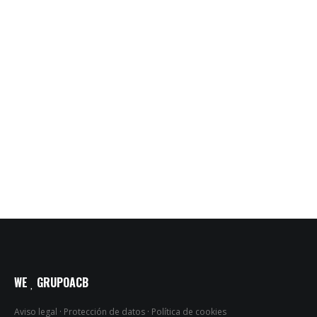
WE
GRUPOACB
Aviso legal
·
Protección de datos
·
Política de cookies