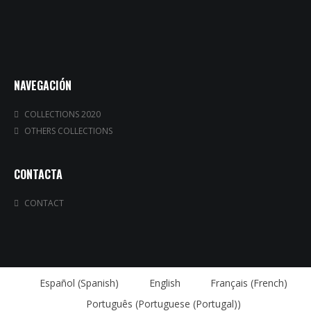
NAVEGACIÓN
COLLECTIONS 2020
OTHERS COLLECTIONS
CONTACTA
CONTACT
Español
(
Spanish
)
English
Français
(
French
)
Português
(
Portuguese (Portugal)
)