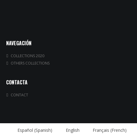
NAVEGACIÓN
COLLECTIONS 2020
OTHERS COLLECTIONS
CONTACTA
CONTACT
Español
(
Spanish
)
English
Français
(
French
)