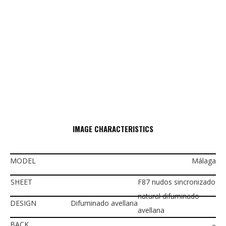
IMAGE CHARACTERISTICS
MODEL
Málaga
SHEET
F87 nudos sincronizado
natural difuminado
DESIGN
Difuminado avellana
avellana
BACK
–