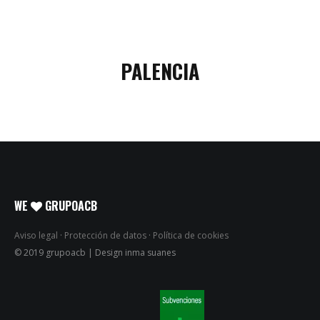
PALENCIA
WE
GRUPOACB
Aviso legal
·
Protección de datos
·
Política de cookies
© 2019 grupoacb | Design inma suanes